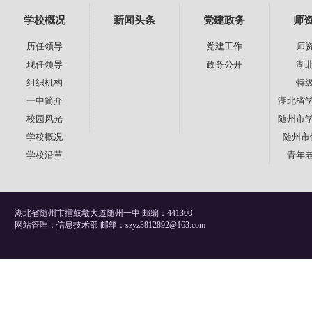
学校概况
新闻头条
党建政务
师
历任领导
党建工作
师
现任领导
政务公开
湖
组织机构
特
一中简介
湖北省
校园风光
随州市
学校概况
随州市
学校沿革
青年
湖北省随州市擂鼓墩大道随州一中 邮编：441300
网站管理：信息技术部 邮箱：szyz3812892@163.com