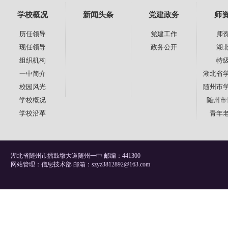
学校概况
新闻头条
党建政务
师
历任领导
党建工作
师
现任领导
政务公开
湖
组织机构
特
一中简介
湖北省
校园风光
随州市
学校概况
随州市
学校沿革
青年
湖北省随州市擂鼓墩大道随州一中 邮编：441300
网站管理：信息技术部 邮箱：szyz3812892@163.com