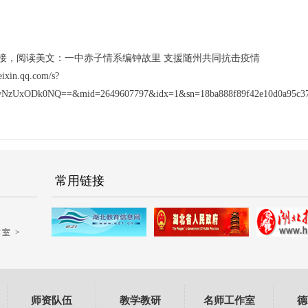
接，阅读美文：一中赤子情系编钟故里 支援随州共同抗击疫情
eixin.qq.com/s?
NzUxODk0NQ==&mid=2649607797&idx=1&sn=18ba888f89f42e10d0a95c37ba
常用链接
>
室 >
师资队伍
教学教研
名师工作室
德