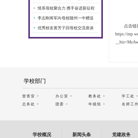
随…
情系母校聚合力 携手奋进新征程
—…
李志刚将军向母校随州一中赠送
点击链
国…
优秀校友黄芳子回母校交流座谈
https://mp.w
__biz=MzAw
学校部门
督查室 >
办公室 >
教务处 >
学工处 
总务处 >
团委 >
年级组 >
名师工作
学校概况
新闻头条
党建政务