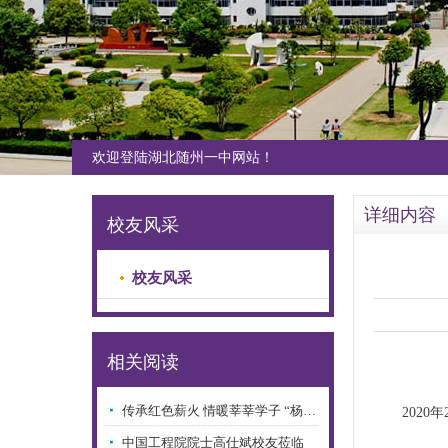
欢迎登陆湖北随州一中网站！
详细内容
校友风采
校友风采
相关阅读
传承红色薪火 情暖莘莘学子 “杨…
202
中国工程院院士高仕斌校友莅临