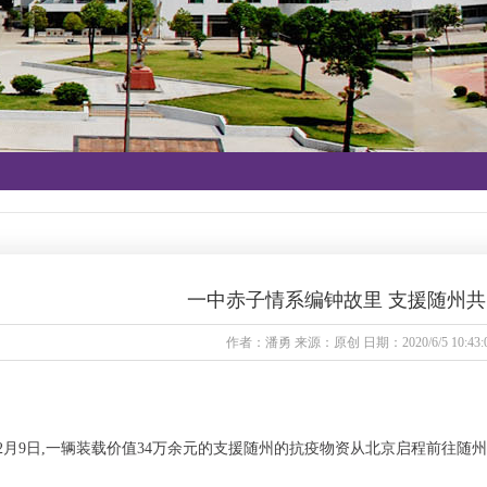
一中赤子情系编钟故里 支援随州
作者：潘勇 来源：原创 日期：2020/6/5 10:43:
0年2月9日,一辆装载价值34万余元的支援随州的抗疫物资从北京启程前