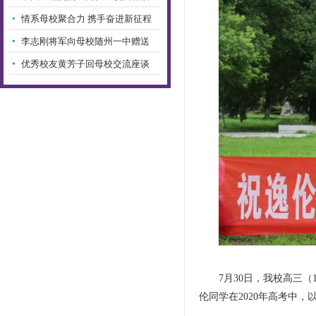
随…
情系母校聚合力 携手奋进新征程
—…
李志刚将军向母校随州一中赠送
国…
优秀校友黄芳子回母校交流座谈
7月
30
日，我校高三（
伦同学在
2020
年高考中，