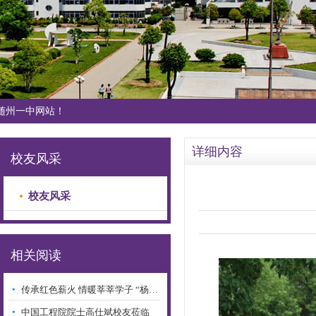
随州一中网站！
详细内容
校友风采
校友风采
相关阅读
传承红色薪火 情暖莘莘学子 “杨…
中国工程院院士高仕斌校友莅临