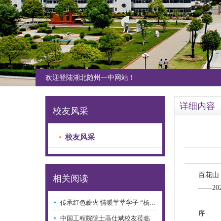
欢迎登陆湖北随州一中网站！
详细内容
校友风采
校友风采
百花山
相关阅读
——2
传承红色薪火 情暖莘莘学子 “杨…
序
中国工程院院士高仕斌校友莅临