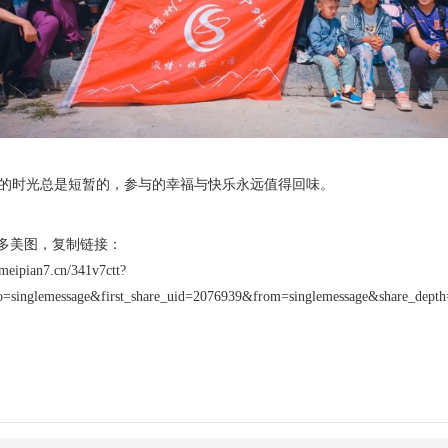
时光总是短暂的，参与的幸福与快乐永远值得回味。
多美图，复制链接：
meipian7.cn/341v7ctt?
_to=singlemessage&first_share_uid=2076939&from=singlemessage&share_d