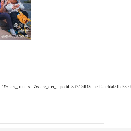
epth=1&share_from=self&share_user_mpuuid=3af510df48dfaa0b2ec4daf51bd