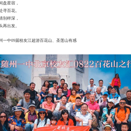
间盘星宿，
处寻百花。
情别样深，
头再出发。
州一中09届校友江超游百花山、圣莲山有感