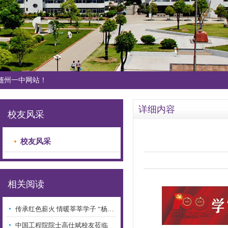
随州一中网站！
详细内容
校友风采
校友风采
相关阅读
传承红色薪火 情暖莘莘学子 “杨…
中国工程院院士高仕斌校友莅临