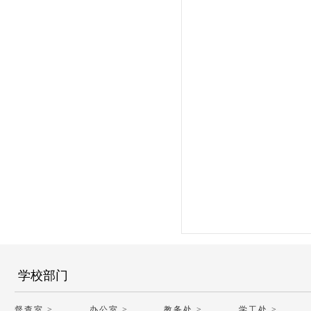
学校部门
督查室 >
办公室 >
教务处 >
学工处 >