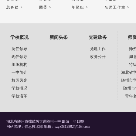
总务处 >
团委 >
年级组 >
名师工作室 >
学校概况
新闻头条
党建政务
师
历任领导
党建工作
师
现任领导
政务公开
湖
组织机构
特
一中简介
湖北省
校园风光
随州市
学校概况
随州市
学校沿革
青年
湖北省随州市擂鼓墩大道随州一中 邮编：441300
网站管理：信息技术部 邮箱：szyz3812892@163.com