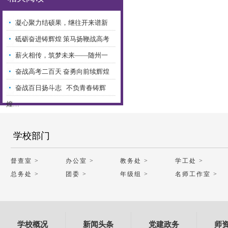
凝心聚力结硕果，继往开来谱新
章…
砥砺奋进铸辉煌 策马扬鞭战高考
—…
薪火相传，筑梦未来——随州一
中…
奋战高考二百天 奋勇向前续辉煌
—…
奋战百日扬斗志 不负青春铸辉
煌…
学校部门
督查室 >
办公室 >
教务处 >
学工处 >
总务处 >
团委 >
年级组 >
名师工作室 >
学校概况
新闻头条
党建政务
师