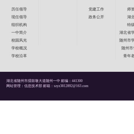
历任领导
党建工作
师
现任领导
政务公开
湖
组织机构
特
一中简介
湖北省
校园风光
随州市
学校概况
随州市
学校沿革
青年
湖北省随州市擂鼓墩大道随州一中 邮编：441300
网站管理：信息技术部 邮箱：szyz3812892@163.com