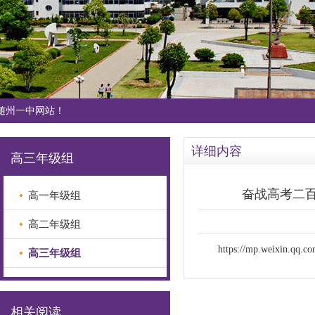
随州一中网站！
详细内容
高三年级组
奋战高考二百
高一年级组
高二年级组
https://mp.weixin.qq
高三年级组
相关阅读